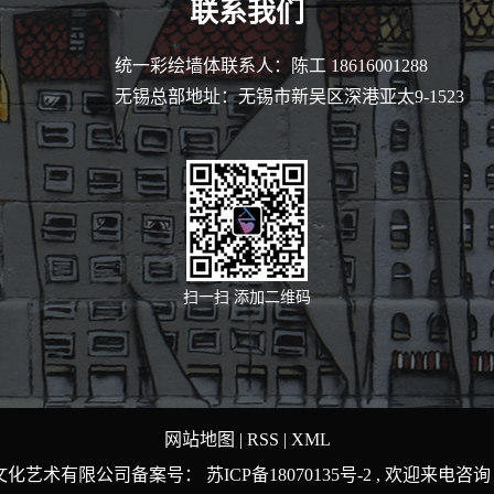
联系我们
统一彩绘墙体联系人：陈工 18616001288
无锡总部地址：无锡市新吴区深港亚太9-1523
扫一扫 添加二维码
网站地图
|
RSS
|
XML
文化艺术有限公司备案号：
苏ICP备18070135号-2
, 欢迎来电咨询