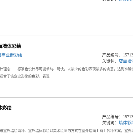
面墙体彩绘
路商业街彩绘
产品编号：157136
关键词：
店面墙
理念 标准色设计尽可能单纯、明快，以最少的色彩表现最多的含意，达到准确快
适合于该企业形象的色彩，表现
体彩绘
产品编号：157135
关键词：
墙体彩
与室外墙绘两种：室外墙体彩绘以美术绘画的方式在室外墙面上画上各种图案，室外