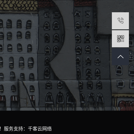
1
！
服务支持：
千客云网络