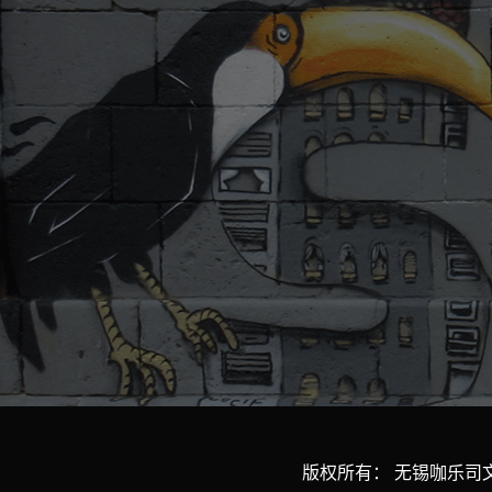
版权所有： 无锡咖乐司