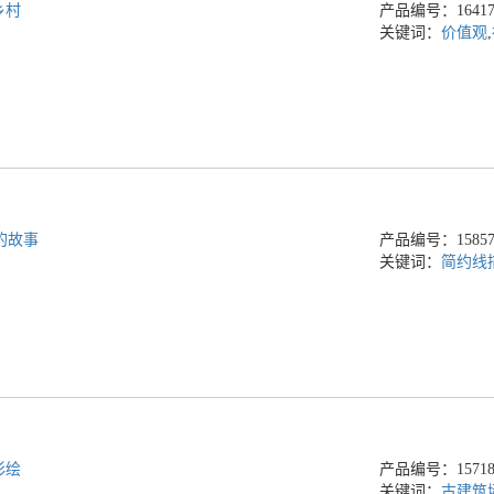
乡村
产品编号：164179
关键词：
价值观
,
i的故事
产品编号：158571
关键词：
简约线
彩绘
产品编号：157188
关键词：
古建筑