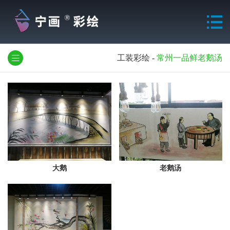
工装彩绘
-
常州一品鲜老鹅汤
大鹅
老鹅汤