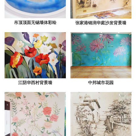
吊顶顶面无锡墙体彩绘
张家港锦润华庭沙发背景墙
江阴华西村背景墙
中邦城市花园