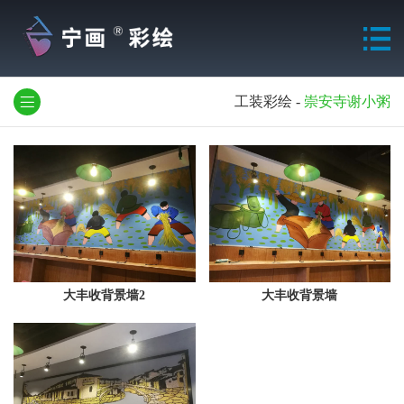
工装彩绘
-
崇安寺谢小粥
大丰收背景墙2
大丰收背景墙